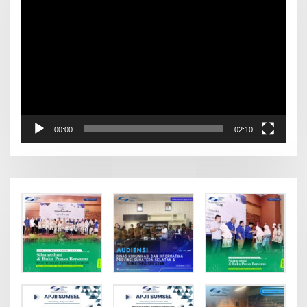
Video
Player
00:00
02:10