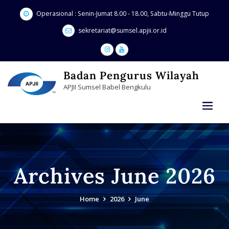
Skip
Operasional : Senin-Jumat 8.00 - 18.00, Sabtu-Minggu Tutup
to
content
sekretariat@sumsel.apjii.or.id
Badan Pengurus Wilayah
APJII Sumsel Babel Bengkulu
Archives June 2026
Home
2026
June